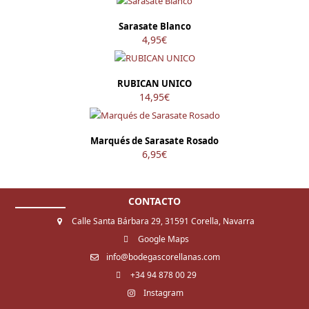
Sarasate Blanco
4,95
€
RUBICAN UNICO
14,95
€
Marqués de Sarasate Rosado
6,95
€
CONTACTO
Calle Santa Bárbara 29, 31591 Corella, Navarra
Google Maps
info@bodegascorellanas.com
+34 94 878 00 29
Instagram