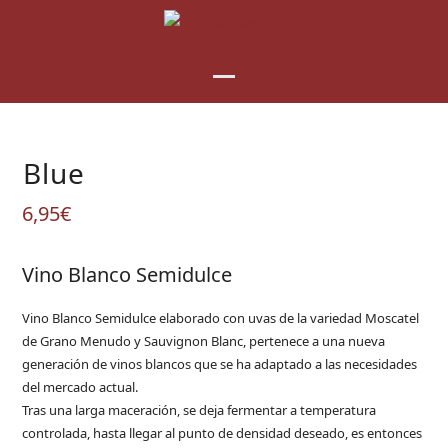
Skip
to
content
Open
Close
mobile
mobile
Blue
menu
menu
6,95
€
Vino Blanco Semidulce
Vino Blanco Semidulce elaborado con uvas de la variedad Moscatel
de Grano Menudo y Sauvignon Blanc, pertenece a una nueva
generación de vinos blancos que se ha adaptado a las necesidades
del mercado actual.
Tras una larga maceración, se deja fermentar a temperatura
controlada, hasta llegar al punto de densidad deseado, es entonces