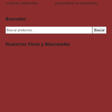
Lo siento, debes estar
conectado
para publicar un comentario.
Buscador
Buscar
Nuestros Vinos y Moscateles
Línea Premium
Línea Selección
Moscateles
Vino de Misa
Vinos Blancos