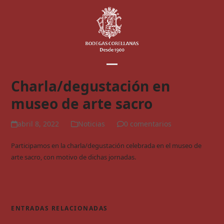
Skip
to
content
Open
Close
Charla/degustación en
mobile
mobile
museo de arte sacro
menu
menu
abril 8, 2022
Noticias
0 comentarios
Participamos en la charla/degustación celebrada en el museo de
arte sacro, con motivo de dichas jornadas.
ENTRADAS RELACIONADAS