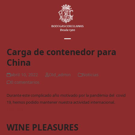
Skip
to
content
Open
Close
Carga de contenedor para
mobile
mobile
China
menu
menu
abril 10, 2022
Old_admin
Noticias
0 comentarios
Durante este complicado año motivado por la pandèmia del covid
19, hemos podido mantener nuestra actividad internacional.
Leer más
WINE PLEASURES