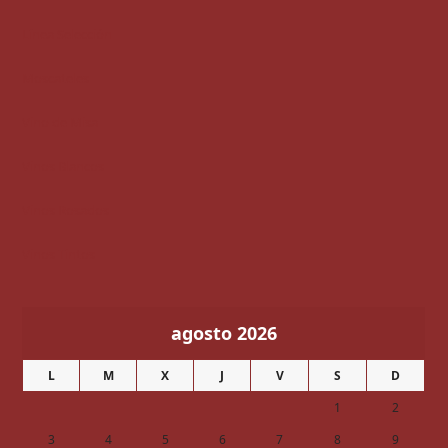
Línea Selección
Moscateles
Vino de Misa
Vinos Blancos
Vinos Rosados
Vinos Tintos
agosto 2026
L
M
X
J
V
S
D
1
2
3
4
5
6
7
8
9