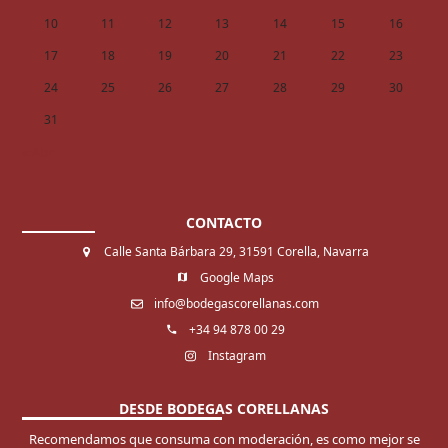
10
11
12
13
14
15
16
17
18
19
20
21
22
23
24
25
26
27
28
29
30
31
« Abr
CONTACTO
Calle Santa Bárbara 29, 31591 Corella, Navarra
Google Maps
info@bodegascorellanas.com
+34 94 878 00 29
Instagram
DESDE BODEGAS CORELLANAS
Recomendamos que consuma con moderación, es como mejor se