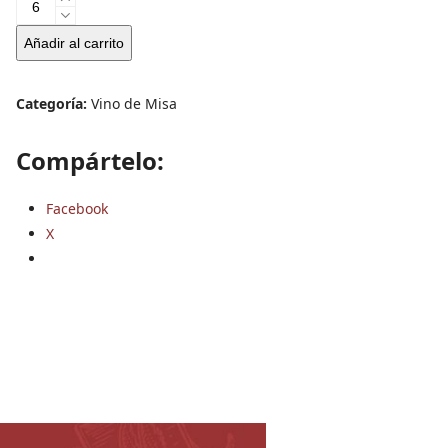
Vino
de
Añadir al carrito
Misa
cantidad
Categoría:
Vino de Misa
Compártelo:
Facebook
X