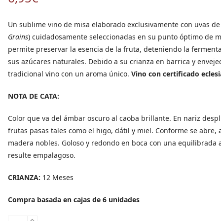
Un sublime vino de misa elaborado exclusivamente con uvas d
Grains
) cuidadosamente seleccionadas en su punto óptimo de m
permite preservar la esencia de la fruta, deteniendo la fermen
sus azúcares naturales. Debido a su crianza en barrica y envej
tradicional vino con un aroma único.
Vino con certificado eclesi
NOTA DE CATA:
Color que va del ámbar oscuro al caoba brillante. En nariz desp
frutas pasas tales como el higo, dátil y miel. Conforme se abre,
madera nobles. Goloso y redondo en boca con una equilibrada a
resulte empalagoso.
CRIANZA:
12 Meses
Compra basada en cajas de 6 unidades